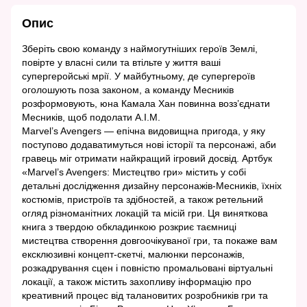
Опис
Зберіть свою команду з наймогутніших героїв Землі,
повірте у власні сили та втільте у життя ваші
супергеройські мрії. У майбутньому, де супергероїв
оголошують поза законом, а команду Месників
розформовують, юна Камала Хан повинна возз’єднати
Месників, щоб подолати А.І.М.
Marvel’s Avengers — епічна видовищна пригода, у яку
поступово додаватимуться нові історії та персонажі, аби
гравець міг отримати найкращий ігровий досвід. Артбук
«Marvel’s Avengers: Мистецтво гри» містить у собі
детальні дослідження дизайну персонажів-Месників, їхніх
костюмів, пристроїв та здібностей, а також ретельний
огляд різноманітних локацій та місій гри. Ця виняткова
книга з твердою обкладинкою розкриє таємниці
мистецтва створення довгоочікуваної гри, та покаже вам
ексклюзивні концепт-скетчі, малюнки персонажів,
розкадрування сцен і повністю промальовані віртуальні
локації, а також містить захопливу інформацію про
креативний процес від талановитих розробників гри та