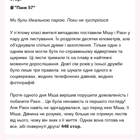
📙
"Панк 57"
Ми були ідеальною парою. Поки не зустрілися
У п’ятому класі вчителі випадково поставили Мішу і Раєн у
пару для листування. Їх розділяли десятки кілометрів, але
об’єднували спільні думки і захоплення. Тільки одне з
одним вони могли бути по-справжньому відвертими та
щирими. Ці листи тримали їх на плаву в найтяжчі
моменти дорослішання. Довгі сім років у їхньої дружби
було лише три правила: не шукати одне одного в
соцмережах, жодних телефонних дзвінків, жодних
фотографій.
Проте одного дня Міша вирішив порушити домовленість і
побачити Раєн... Це була ненависть із першого погляду!
Але Раєн навіть не здогадувалася, що перед нею Міша, її
Міша. Дівчина не розуміє, чому більше не отримує листів
від нього, чому він зник з її життя. Однак вона готова на
все, абі повернуті друга!
448 стор.