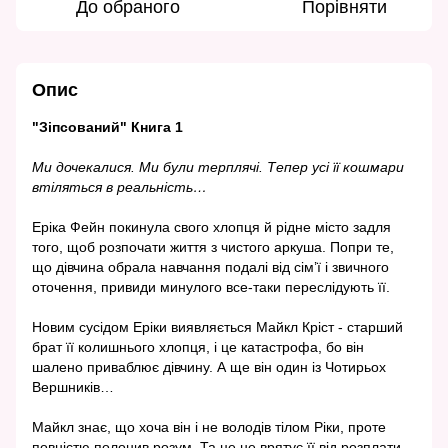
До обраного
Порівняти
Опис
"Зіпсований" Книга 1
Ми дочекалися. Ми були терплячі. Тепер усі її кошмари
втіляться в реальність…
Еріка Фейн покинула свого хлопця й рідне місто задля
того, щоб розпочати життя з чистого аркуша. Попри те,
що дівчина обрала навчання подалі від сім’ї і звичного
оточення, привиди минулого все-таки переслідують її.
Новим сусідом Еріки виявляється Майкл Кріст - старший
брат її колишнього хлопця, і це катастрофа, бо він
шалено приваблює дівчину. А ще він один із Чотирьох
Вершників…
Майкл знає, що хоча він і не володів тілом Ріки, проте
повністю полонив розум. Та це не врятує її від розплати.