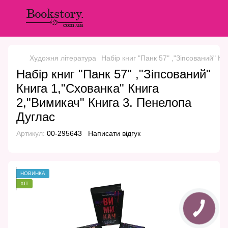
Художня література
Набір книг "Панк 57" ,"Зіпсований" К
Набір книг "Панк 57" ,"Зіпсований"
Книга 1,"Схованка" Книга
2,"Вимикач" Книга 3. Пенелопа
Дуглас
Артикул:
00-295643
Написати відгук
НОВИНКА
ХІТ