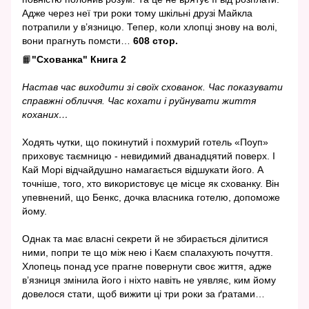
Адже через неї три роки тому шкільні друзі Майкла
потрапили у в’язницю. Тепер, коли хлопці знову на волі,
вони прагнуть помсти…
608 стор.
📙
"Схованка" Книга 2
Настав час виходити зі своїх схованок. Час показувати
справжні обличчя. Час кохати і руйнувати життя
коханих…
Ходять чутки, що покинутий і похмурий готель «Поуп»
приховує таємницю - невидимий дванадцятий поверх. І
Кай Морі відчайдушно намагається відшукати його. А
точніше, того, хто використовує це місце як схованку. Він
упевнений, що Бенкс, дочка власника готелю, допоможе
йому.
Однак та має власні секрети й не збирається ділитися
ними, попри те що між нею і Каєм спалахують почуття.
Хлопець понад усе прагне повернути своє життя, адже
в’язниця змінила його і ніхто навіть не уявляє, ким йому
довелося стати, щоб вижити ці три роки за ґратами…