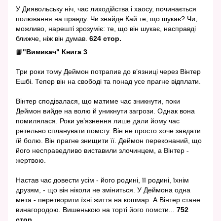
У Диявольську ніч, час лиходійства і хаосу, починається
полювання на правду. Чи знайде Кай те, що шукає? Чи,
можливо, нарешті зрозуміє: те, що він шукає, насправді
ближче, ніж він думав.
624 стор.
📙
"Вимикач" Книга 3
Три роки тому Деймон потрапив до в’язниці через Вінтер
Ешбі. Тепер він на свободі та понад усе прагне відплати.
Вінтер сподівалася, що матиме час зникнути, поки
Деймон вийде на волю й уникнути загрози. Однак вона
помилялася. Роки ув’язнення лише дали йому час
ретельно спланувати помсту. Він не просто хоче завдати
їй болю. Він прагне знищити її. Деймон переконаний, що
його несправедливо виставили злочинцем, а Вінтер -
жертвою.
Настав час довести усім - його родині, її родині, їхнім
друзям, - що він ніколи не зміниться. У Деймона одна
мета - перетворити їхні життя на кошмар. А Вінтер стане
винагородою. Вишенькою на торті його помсти...
752
стор.