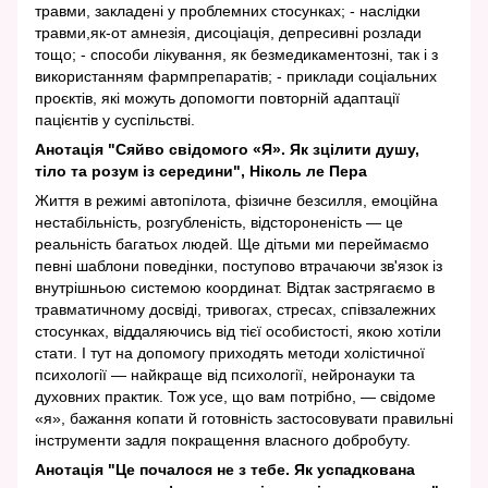
травми, закладені у проблемних стосунках; - наслідки
травми,як-от амнезія, дисоціація, депресивні розлади
тощо; - способи лікування, як безмедикаментозні, так і з
використанням фармпрепаратів; - приклади соціальних
проєктів, які можуть допомогти повторній адаптації
пацієнтів у суспільстві.
Анотація "Сяйво свідомого «Я». Як зцілити душу,
тіло та розум із середини", Ніколь ле Пера
Життя в режимі автопілота, фізичне безсилля, емоційна
нестабільність, розгубленість, відстороненість — це
реальність багатьох людей. Ще дітьми ми переймаємо
певні шаблони поведінки, поступово втрачаючи зв'язок із
внутрішньою системою координат. Відтак застрягаємо в
травматичному досвіді, тривогах, стресах, співзалежних
стосунках, віддаляючись від тієї особистості, якою хотіли
стати. І тут на допомогу приходять методи холістичної
психології — найкраще від психології, нейронауки та
духовних практик. Тож усе, що вам потрібно, — свідоме
«я», бажання копати й готовність застосовувати правильні
інструменти задля покращення власного добробуту.
Анотація "Це почалося не з тебе. Як успадкована