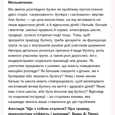
Мельниченко
Ми звикли розглядати булінг як проблему протистояння
двох сторін: «агресивного» булера і «затюканої» жертви.
Але булінг — це ціла екосистема, на яку впливають не
лише відносини дітей, а й відносини дітей і батьків, батьків
і вчителів, шкільні правила й норми, атмосфера школи,
традиції, сучасні історичні події тощо. Тому, щоб
зрозуміти природу булінгу, треба зрозуміти, як функціонує
група та що є внутрішнім рушієм для учасників цькування.
Авторка детально розписує причини й види булінгу, роль
кожного учасника групи, а також ролі дорослих, які є
модераторами соціальної взаємодії між дітьми. Як
учителям працювати з учнями, що мають поведінково-
емоційні розлади? Як батькам говорити з дітьми, які є
булерами або зазнають булінгу? Чому і яким чином
батьки та школа мають співпрацювати, щоб мінімізувати
негативний вплив булінгу на життя і здоров’я дітей? Якою
має стати школа, аби бути вільною від булінгу? Відповіді
та покрокові інструкції – на сторінках книжки, яка
назавжди змінить ваше ставлення до цієї проблеми.
Анотація "Що з тобою сталося? Про травму,
психологічну стійкість і зцілення", Брюс Д. Перрі,