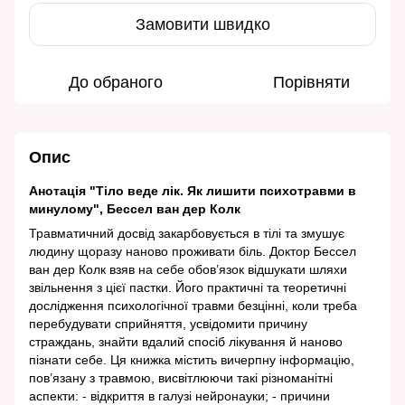
Замовити швидко
До обраного
Порівняти
Опис
Анотація "Тіло веде лік. Як лишити психотравми в
минулому", Бессел ван дер Колк
Травматичний досвід закарбовується в тілі та змушує
людину щоразу наново проживати біль. Доктор Бессел
ван дер Колк взяв на себе обов’язок відшукати шляхи
звільнення з цієї пастки. Його практичні та теоретичні
дослідження психологічної травми безцінні, коли треба
перебудувати сприйняття, усвідомити причину
страждань, знайти вдалий спосіб лікування й наново
пізнати себе. Ця книжка містить вичерпну інформацію,
пов’язану з травмою, висвітлюючи такі різноманітні
аспекти: - відкриття в галузі нейронауки; - причини