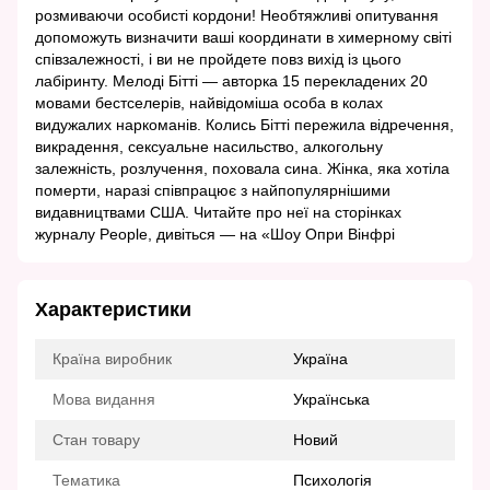
розмиваючи особисті кордони! Необтяжливі опитування
допоможуть визначити ваші координати в химерному світі
співзалежності, і ви не пройдете повз вихід із цього
лабіринту. Мелоді Бітті — авторка 15 перекладених 20
мовами бестселерів, найвідоміша особа в колах
видужалих наркоманів. Колись Бітті пережила відречення,
викрадення, сексуальне насильство, алкогольну
залежність, розлучення, поховала сина. Жінка, яка хотіла
померти, наразі співпрацює з найпопулярнішими
видавництвами США. Читайте про неї на сторінках
журналу People, дивіться — на «Шоу Опри Вінфрі
Характеристики
Країна виробник
Україна
Мова видання
Українська
Стан товару
Новий
Тематика
Психологія