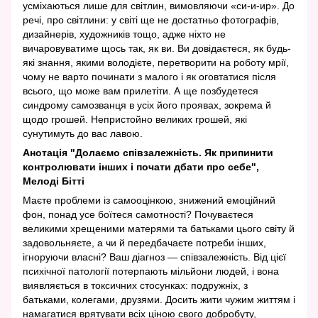
усміхаються лише для світлин, вимовляючи «си-и-ир». До
речі, про світлини: у світі ще не достатньо фотографів,
дизайнерів, художників тощо, адже ніхто не
вичаровуватиме щось так, як ви. Ви довідаєтеся, як будь-
які знання, якими володієте, перетворити на роботу мрії,
чому не варто починати з малого і як оговтатися після
всього, що може вам прилетіти. А ще позбудетеся
синдрому самозванця в усіх його проявах, зокрема й
щодо грошей. Непристойно великих грошей, які
сунутимуть до вас лавою.
Анотація "Долаємо співзалежність. Як припинити
контролювати інших і почати дбати про себе",
Мелоді Бітті
Маєте проблеми із самооцінкою, знижений емоційний
фон, понад усе боїтеся самотності? Почуваєтеся
великими хрещеними матерями та батьками цього світу й
задовольняєте, а чи й передбачаєте потреби інших,
ігноруючи власні? Ваш діагноз — співзалежність. Від цієї
психічної патології потерпають мільйони людей, і вона
виявляється в токсичних стосунках: подружніх, з
батьками, колегами, друзями. Досить жити чужим життям і
намагатися врятувати всіх ціною свого добробуту,