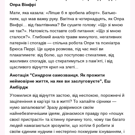
Опра Вінфрі
Мати, яка казала: «Ліпше б я зробила аборт». Батько-
пияк, що мав важку руку. Вагітна в чотирнадцять, як Опра
Вінфрі… від ґвалтівника? Ви сушите голову: «Що зі мною
не так?». Натомість поставте собі питання: «Що зі мною
сталося?». Глибокий аналіз травм минулого, негативних
патернів і спогадів — спільна робота Опри та психіатра
Брюса Перрі. Це щира розмова, під час якої ви
плакатимете: від болю, що поступово стихатиме, від
жахливих спогадів, що стиратимуться з пам’яті, і від
щасливого відчуття крил на злеті...
Анотація "Синдром самозванця. Як прожити
неймовірне життя, на яке ви заслуговуєте", Еш
Амбірдж
Утомилися від відчуття застою, від неспокою, порожнечі й
заціпеніння в кар’єрі та в житті? То хапайте сірники —
нумо запалювати! Зразу довіримося своїм
найнебезпечнішим ідеям, дізнаємося правду про «пошук
своєї пристрасті» та істинну причину того, чому так багато
людей намагаються зрозуміти, що хотіли б робити зі
своїм єдиним нудним і нестерпно похмурим існуванням, і