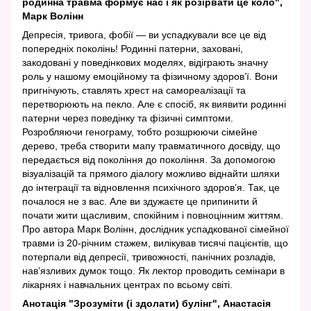
родинна травма формує нас і як розірвати це коло",
Марк Волінн
Депресія, тривога, фобії — ви успадкували все це від
попередніх поколінь! Родинні патерни, заховані,
закодовані у поведінкових моделях, відіграють значну
роль у нашому емоційному та фізичному здоров’ї. Вони
пригнічують, ставлять хрест на самореалізації та
перетворюють на пекло. Але є спосіб, як виявити родинні
патерни через поведінку та фізичні симптоми.
Розробляючи генограму, тобто розшрюючи сімейне
дерево, треба створити мапу травматичного досвіду, що
передається від покоління до покоління. За допомогою
візуалізацій та прямого діалогу можливо віднайти шляхи
до інтеграції та відновлення психічного здоров’я. Так, це
почалося не з вас. Але ви здужаєте це припинити й
почати жити щасливим, спокійним і повноцінним життям.
Про автора Марк Волінн, дослідник успадкованої сімейної
травми із 20-річним стажем, вилікував тисячі пацієнтів, що
потерпали від депресії, тривожності, панічних розладів,
нав’язливих думок тощо. Як лектор проводить семінари в
лікарнях і навчальних центрах по всьому світі.
Анотація "Зрозуміти (і здолати) булінг", Анастасія