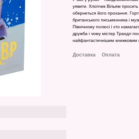
уявити. Хлопчик Вільям просить 
обернеться його прохання. Горт
британського письменника і муз
Північному полюсі і хто намагає
дружба і чому містер Трандл пон
найфантастичнішим книжковим г
Доставка
Оплата