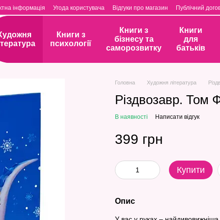
ктна інформація
Угода користувача
Відгуки про магазин
Публічний догов
Книги з
Книги
Художня
Книги з
бізнесу та
для
ітература
психології
саморозвитку
батьків
Головна
Художня література
Різд
Різдвозавр. Том 
В наявності
Написати відгук
399 грн
Купити
Опис
У вас у руках – найдивовижніша 