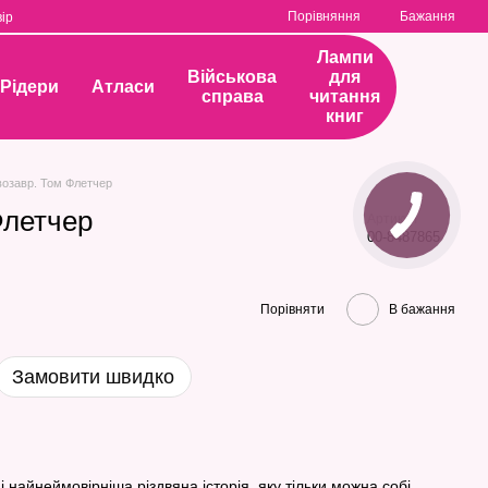
Порівняння
Бажання
ір
Лампи
Військова
для
Рідери
Атласи
справа
читання
книг
возавр. Том Флетчер
Флетчер
Артикул
00-8487865
Порівняти
В бажання
Замовити швидко
і найнеймовірніша різдвяна історія, яку тільки можна собі