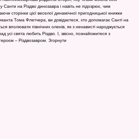
у Санти на Різдво динозавра і навіть не підозрює, чим
аючи сторінки цієї веселої динамічної пригодницької книжки
иканта Тома Флетчера, ви довідаєтеся, хто допомагає Санті на
ться вполювати північних оленів, як з ненависті народжується
ад усі свята любить Різдво. І, звісно, познайомитеся з
ероєм – Різдвозавром. Згорнути